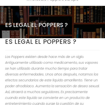
ES LEGAL EL POPPERS ?
ES LEGAL EL POPPERS ?
Los Poppers existen desde hace más de un siglo.
Antiguamente utilizado como medicamento, sus vapores
se han utilizado durante mucho tiempo para tratar
diversas enfermedades. Unos años después, notamos los
efectos secundarios de este líquido amarillento. Tiene un
poder afrodisíaco. Aumenta la sensación de deseo sexual.
Así, atraerá a muchos seguidores. Es precisamente
cuando este líquido se convierte en un producto de
entretenimiento cuando surge la cuestión de su